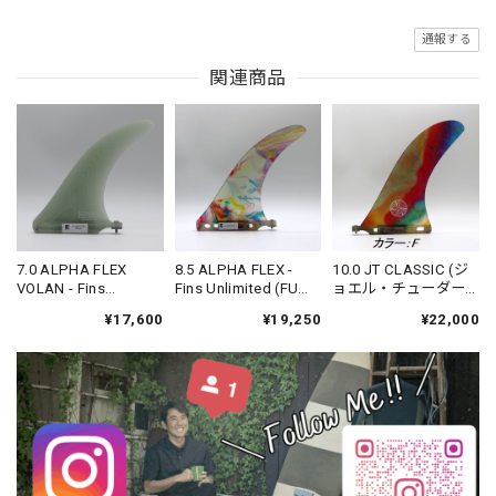
通報する
関連商品
7.0 ALPHA FLEX
8.5 ALPHA FLEX -
10.0 JT CLASSIC (ジ
VOLAN - Fins
Fins Unlimited (FU
ョエル・チューダー
Unlimited (FU FIN)
FIN)
モデル) - Fins
¥17,600
¥19,250
¥22,000
Unlimited (FU FIN)