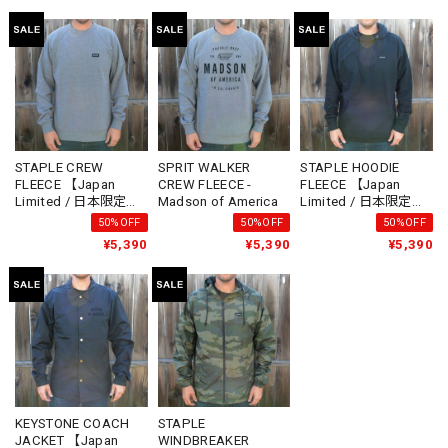
STAPLE CREW
SPRIT WALKER
STAPLE HOODIE
FLEECE 【Japan
CREW FLEECE -
FLEECE 【Japan
Limited / 日本限定モ
Madson of America
Limited / 日本限定モ
デル】 -Madson of
デル】 -Madson of
50%OFF
50%OFF
50%OFF
America
America
¥5,390
¥5,390
¥5,390
KEYSTONE COACH
STAPLE
JACKET 【Japan
WINDBREAKER