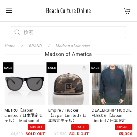
Beach Culture Online
Home
BRAND
Madson of America
Madson of America
METRO【Japan
Empire / Trucker
DEALERSHIP HOODIE
Limited / 日本限定モ
【Japan Limited / 日
FLEECE 【Japan
デル】 -Madson of
本限定モデル】 -
Limited / 日本限定モ
America
Madson of America
デル】 -Madson of
50%OFF
50%OFF
50%OFF
America
¥4,620
SOLD OUT
¥2,530
SOLD OUT
¥5,390