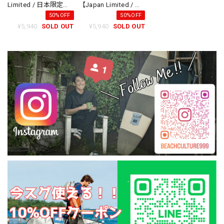
Limited / 日本限定モ
【Japan Limited / 日
デル】 -Madson of
本限定モデル】 -
50%OFF
50%OFF
America
Madson of America
¥5,940
SOLD OUT
¥5,940
SOLD OUT