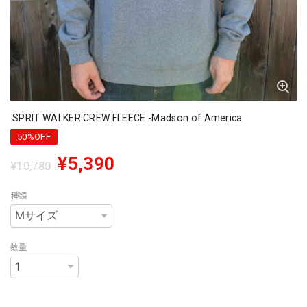
SPRIT WALKER CREW FLEECE -Madson of America
50%OFF
¥5,390
¥10,780
種類
数量