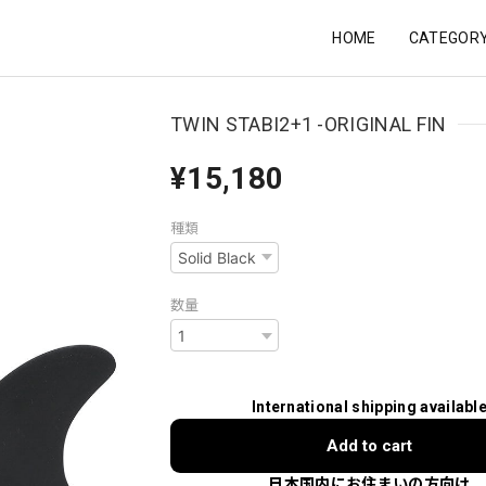
HOME
CATEGOR
TWIN STABI2+1 -ORIGINAL FIN
¥15,180
種類
数量
International shipping availabl
Add to cart
日本国内にお住まいの方向け