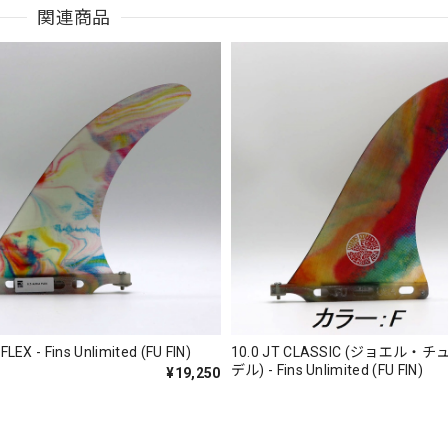
関連商品
A FLEX - Fins Unlimited (FU FIN)
10.0 JT CLASSIC (ジョエル・
デル) - Fins Unlimited (FU FIN)
¥19,250