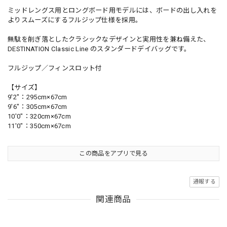
ミッドレングス用とロングボード用モデルには、ボードの出し入れを
よりスムーズにするフルジップ仕様を採用。
無駄を削ぎ落としたクラシックなデザインと実用性を兼ね備えた、
DESTINATION Classic Line のスタンダードデイバッグです。
フルジップ／フィンスロット付
【サイズ】
9'2"：295cm×67cm
9'6"：305cm×67cm
10'0"：320cm×67cm
11'0"：350cm×67cm
この商品をアプリで見る
通報する
関連商品