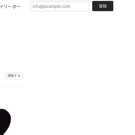
登録
イリーボー
通報する