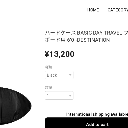
HOME
CATEGOR
ハードケース BASIC DAY TRAVEL
ボード用 6'0 -DESTINATION
¥13,200
種類
数量
International shipping availabl
Add to cart