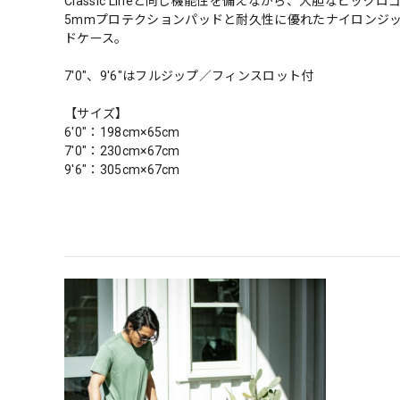
Classic Lineと同じ機能性を備えながら、大胆なビッグロ
5mmプロテクションパッドと耐久性に優れたナイロンジ
ドケース。
7'0"、9'6"はフルジップ／フィンスロット付
【サイズ】
6'0"：198cm×65cm
7'0"：230cm×67cm
9'6"：305cm×67cm