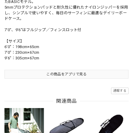
たBASICモデル。
5mmプロテクションパッドと耐久性に優れたナイロンジッパーを採用
し、シンプルで使いやすく、毎日のサーフィンに最適なデイリーボー
ドケース。
7'0"、9'6"はフルジップ／フィンスロット付
【サイズ】
6'0"：198cm×65cm
7'0"：230cm×67cm
9'6"：305cm×67cm
この商品をアプリで見る
通報する
関連商品