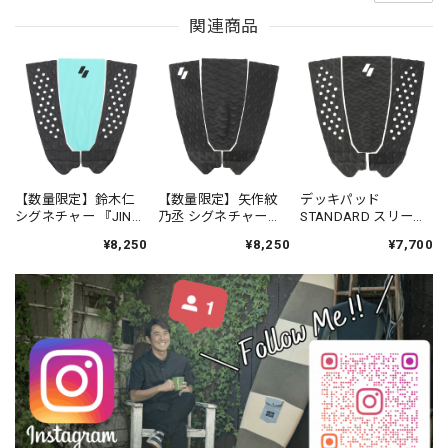
関連商品
【数量限定】鈴木仁
【数量限定】矢作紋
デッキパッド
シグネチャー 『JIN』
乃丞 シグネチャー
STANDARD スリーピ
デッキパッド スリー
『MONNOJYO』 デッ
ース-SYNDICATE.JPN
¥8,250
¥8,250
¥7,700
ピース -
キパッド スリーピー
SYNDICATE.JPN
ス -SYNDICATE.JPN