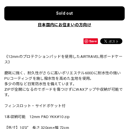
Sold out
日本国内にお住まいの方向け
Save
《12mmのプロテクションパッドを使用したAIRTRAVEL用ボードケー
ス》
磨耗に強く、耐久性がさらに高いポリエステル600Dに耐水性の強い
PUコーティングを施し撥水性を高めた生地を使用。
多少の雨など日常防水性を備えています。
ZIPが全開になるのでボードを傷つけずにWAXアップや収納が可能で
す。
フィンスロット・サイドボケット付
1本収納可能 12mm PAD YKK#10 zip
【外寸】10'0” 長さ 320cm×幅 72cm