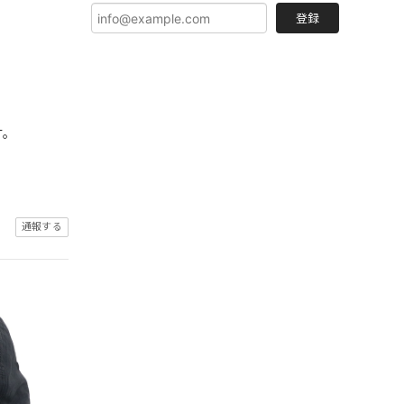
登録
す。
通報する