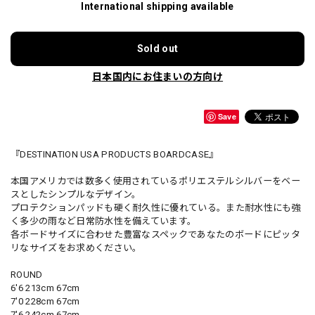
International shipping available
Sold out
日本国内にお住まいの方向け
Save
『DESTINATION USA PRODUCTS BOARDCASE』
本国アメリカでは数多く使用されているポリエステルシルバーをベー
スとしたシンプルなデザイン。
プロテクションパッドも硬く耐久性に優れている。また耐水性にも強
く多少の雨など日常防水性を備えています。
各ボードサイズに合わせた豊富なスペックであなたのボードにピッタ
リなサイズをお求めください。
ROUND
6'6 213cm 67cm
7'0 228cm 67cm
7'6 242cm 67cm