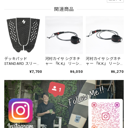
関連商品
デッキパッド
河村カイサ シグネチ
河村カイサ シグネチ
STANDARD スリーピ
ャー 『K.K』 リーシ
ャー 『K.K』 リーシ
ース-SYNDICATE.JPN
ュコード コンペティ
ュコード レギュラー
¥7,700
¥6,050
¥6,270
ションモデル 6'0FT -
モデル 6'0FT -
SYNDICATE.JPN
SYNDICATE.JPN