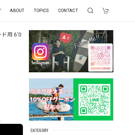
Y
ABOUT
TOPICS
CONTACT
用 6'0
e
CATEGORY