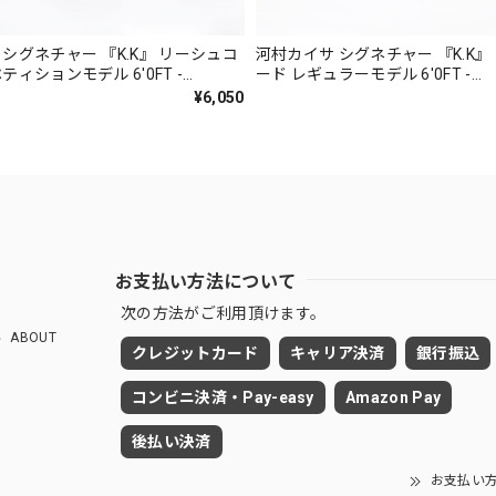
シグネチャー 『K.K』 リーシュコ
河村カイサ シグネチャー 『K.K』
ティションモデル 6'0FT -
ード レギュラーモデル 6'0FT -
E.JPN
SYNDICATE.JPN
¥6,050
お支払い方法について
次の方法がご利用頂けます。
ABOUT
クレジットカード
キャリア決済
銀行振込
コンビニ決済・Pay-easy
Amazon Pay
後払い決済
お支払い