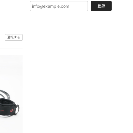
登録
通報する