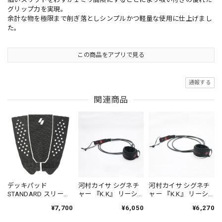
グリップ力を実現。
余計な物を極限まで削ぎ落としシンプルかつ軽量な使用に仕上げまし
た。
この商品をアプリで見る
通報する
関連商品
デッキパッド
河村カイサ シグネチ
河村カイサ シグネチ
STANDARD スリーピ
ャー 『K.K』 リーシ
ャー 『K.K』 リーシ
ース-SYNDICATE.JPN
ュコード コンペティ
ュコード レギュラー
¥7,700
¥6,050
¥6,270
ションモデル 6'0FT -
モデル 6'0FT -
SYNDICATE.JPN
SYNDICATE.JPN