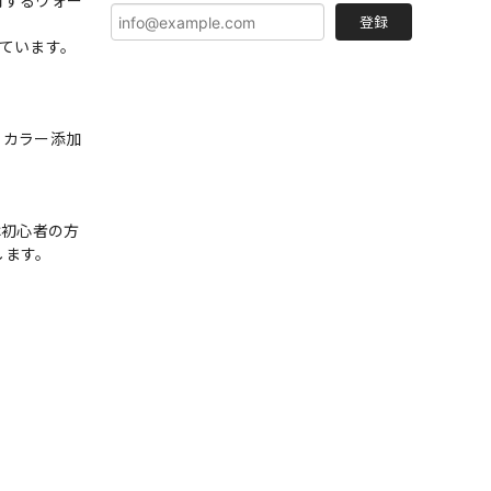
用するウォー
登録
ています。
。カラー添加
は初心者の方
します。