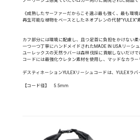
ノーリーシュ感覚でいたいロガー向けに開発された商品で
《成熟したサーファーだからこそ選ぶ最も強く、最も環境
再生可能な植物をベースとしたネオプレンの代替”YULEX
カフ部分には環境に配慮し、且つ足首に負担をかけない柔ら
一つ一つ丁寧にハンドメイドされたMADE IN USAリーシ
ユーレックスの天然ラバーは森林伐採に貢献しないだけで
コードには最強化ウレタン素材を使用し、マッドなカラー
デスティネーションYULEXリーシュコードは、YULEX
【コード径】 5.5mm