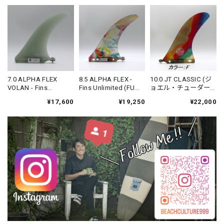
7.0 ALPHA FLEX
8.5 ALPHA FLEX -
10.0 JT CLASSIC (ジ
VOLAN - Fins
Fins Unlimited (FU
ョエル・チューダー
Unlimited (FU FIN)
FIN)
モデル) - Fins
¥17,600
¥19,250
¥22,000
Unlimited (FU FIN)