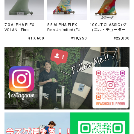
7.0 ALPHA FLEX
8.5 ALPHA FLEX -
10.0 JT CLASSIC (ジ
VOLAN - Fins
Fins Unlimited (FU
ョエル・チューダー
Unlimited (FU FIN)
FIN)
モデル) - Fins
¥17,600
¥19,250
¥22,000
Unlimited (FU FIN)