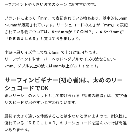
ーフポイントや大きい波でのシーンにおすすめです。
ブランドによって「ｍｍ」で表記されている物もあり、基本的に5mm
～8mmが販売されています。リーシュコードの太さが「ｍｍ」で表記
されている物については、
5～6mmが「ＣＯＭＰ」、6.5～7mmが
「ＲＥＧＵＬＡＲ」
と覚えておきましょう。
小波～肩サイズ位までなら5mmで十分対応可能です。
リーフポイントやオーバーヘッド～ダブルサイズの波なら6.5～
7mm、ダブル以上の波には8mm以上がおすすめです。
サーフィンビギナー(初心者)は、太めのリー
シュコードでOK
細いリーシュのメリットとして挙げられる「抵抗の軽減」は、文字通
りスピードが出やすいと言われています。
最初は大きく違いを体感することは少ないと思いますので、耐久性に
優れている「ＲＥＧＵＬＡＲ」のリーシュコードを選んでおけば間違
いありません。